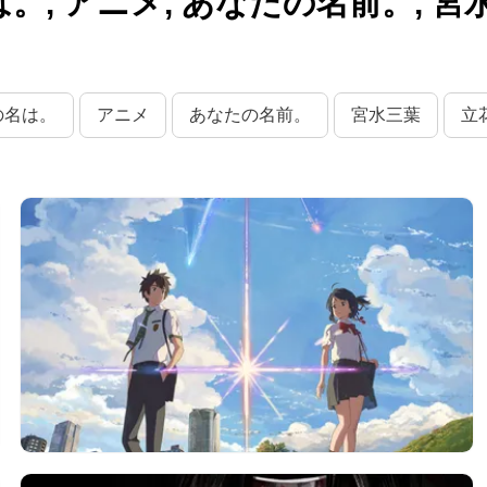
。, アニメ, あなたの名前。, 宮
の名は。
アニメ
あなたの名前。
宮水三葉
立
君の名は。
学生服
アニメ
あなたの名前。
空