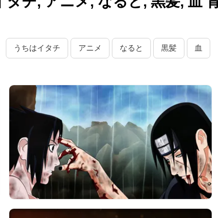
タチ, アニメ, なると, 黒髪, 
うちはイタチ
アニメ
なると
黒髪
血
なると
うちはイタチ
アニメ
うちはサスケ