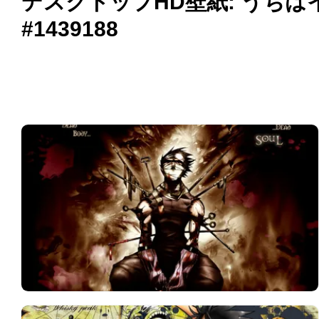
デスクトップHD壁紙: うちはイ
#1439188
アニメ
なると
ざぶざももち