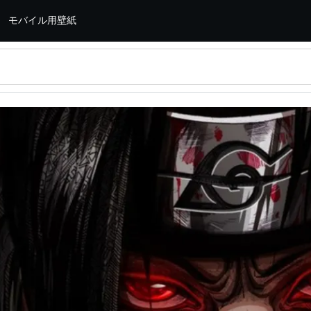
モバイル用壁紙