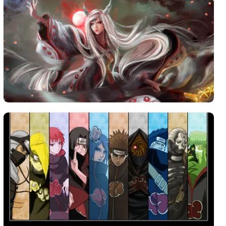
輪廻眼（ナルト）
アニメ
月
長い髪
白髪
なると
角
大筒木かぐや