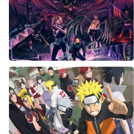
うちはサスケ
うちはイタチ
アニメ
サソリ（ナルト）
飛段（ナルト）
なると
デイダラ（ナルト）
カクズ（ナルト）
星垣キサメ
うちはオビト
痛み（ナルト）
トビ（ナルト）
ゼツ（ナルト）