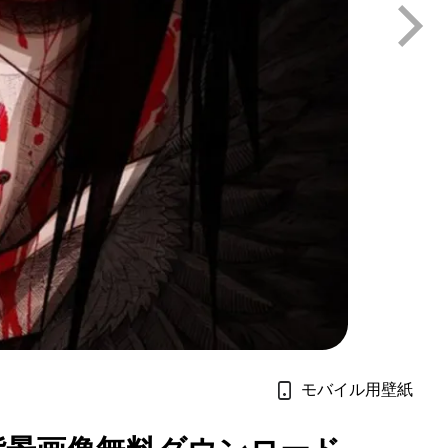
モバイル用壁紙