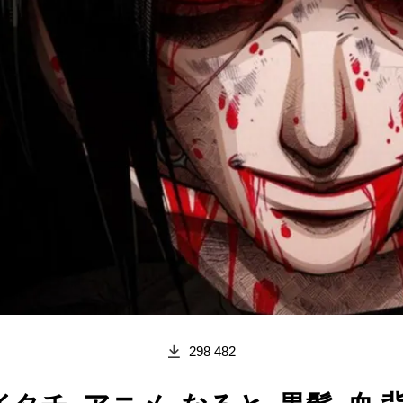
298 482