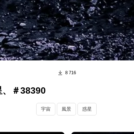
8 716
、＃38390
宇宙
風景
惑星