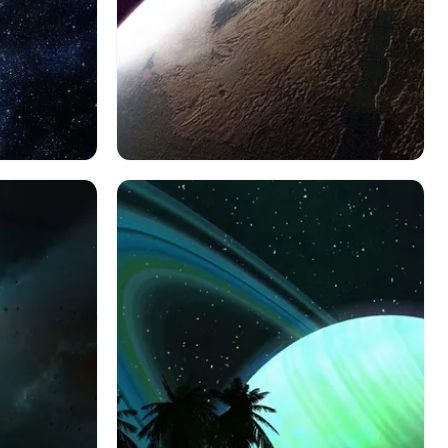
く
銀河
Sf
惑星
地球
星
スペース