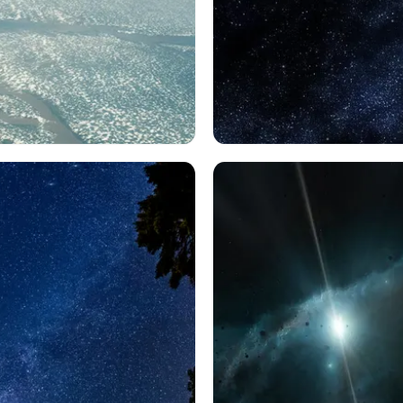
惑星
光
宇宙
スター
輝