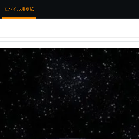
モバイル用壁紙