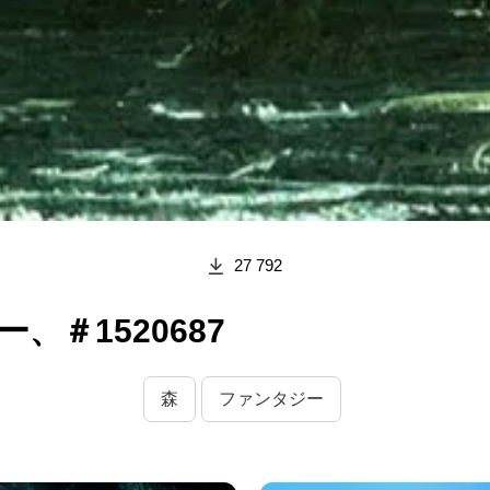
27 792
、＃1520687
森
ファンタジー