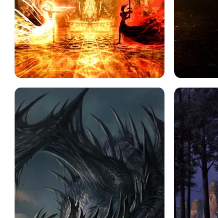
ファンタジー
戦い
風景
森