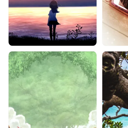
女の子
アート
海
地平線
孤独
寂しさ
女の子
ショート