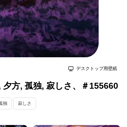
デスクトップ用壁紙
方, 孤独, 寂しさ、＃155660
孤独
寂しさ