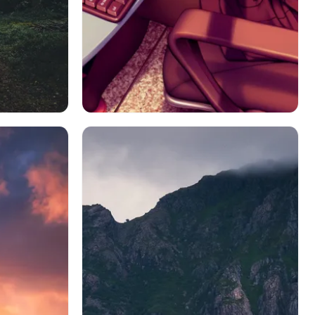
遁
森林
森
アニメ
女の子
茶髪
コンピューター
ウェーデン
睡眠