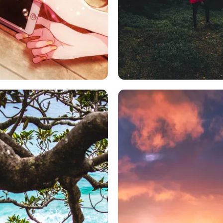
アニメ
電話
ピンクの髪
自然
木
プライバシー
隠
ヘア
睡眠
人間
人
孤独
寂しさ
ス