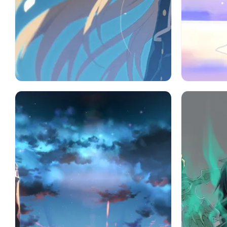
長い髪
ソードアートオンライン
アニメ
ソードア
結城明日奈
ブロンド
花弁
学生服
アインク
ソードアート・オンラインⅱ
ン）
クラウド
キリト（
桐ヶ谷和