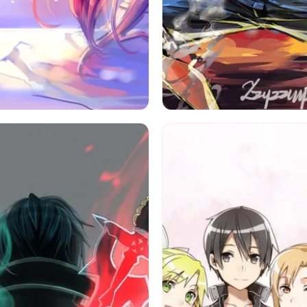
ートオンライン
ワンピース
モンキー・d・
ラッド（ソードアート・オンライ
サボ（ワンピース）
火炎
ポートガス・d・エース
日没
アニメ
ソードアート・オンライン）
空
人
長い髪
結城明日奈
黒髪