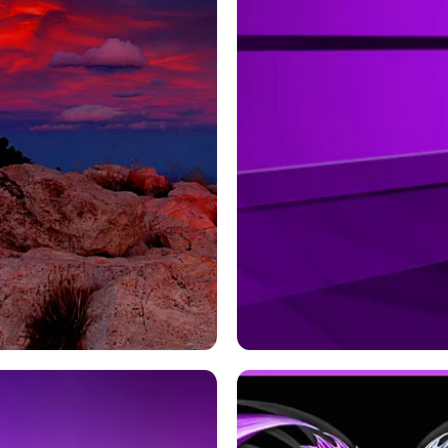
没
青い
海岸
自然
海洋
紫の
テクノロジー
ウィンドウズ
オペレーティング·システム