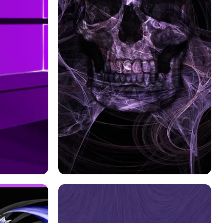
10
暗い
頭蓋骨
紫の
紫の