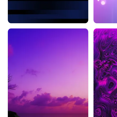
概要
紫の
芸術的