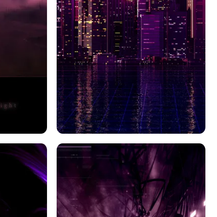
紫の
芸術的
街
建物
月
夜
紫の
反射
レトロウェーブ
超高層ビル