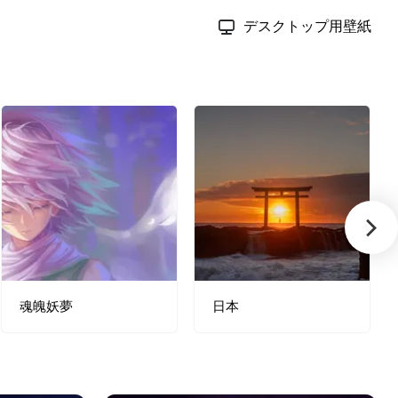
デスクトップ用壁紙
魂魄妖夢
日本