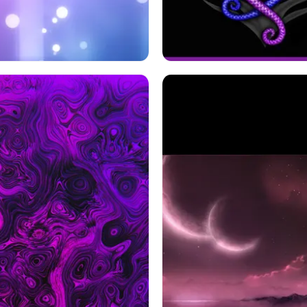
紫の
ボケ
黒
紫の
ドラゴン
青い