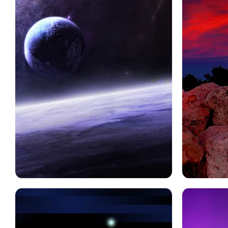
スペース
クラウド
Sf
星
紫の
地球
日
空