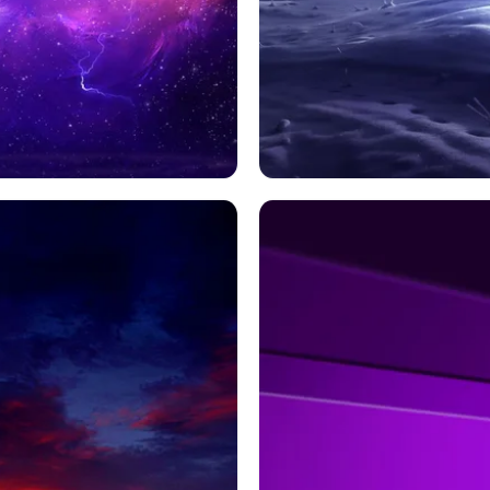
紫の
Sf
クリスマス
風景
冬
雪
クリスマスツリー
ホリデー