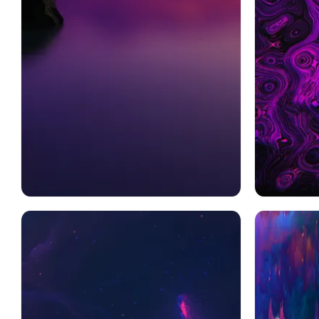
紫の
木
地球
風光明媚な
クラウド
紫の
概
海洋
パステル
日没