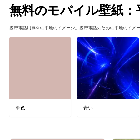
無料のモバイル壁紙：
携帯電話用無料の平地のイメージ。携帯電話のための平地のイメ
単色
青い