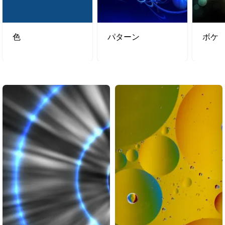
色
パターン
ボケ