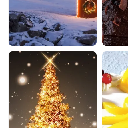
クリスマス
ホリデー
食べ物
クリスマスのあかり
灯台
雪
冬