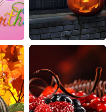
カラフル
ハロウィン
ホリデー
バット
城
かぼちゃ