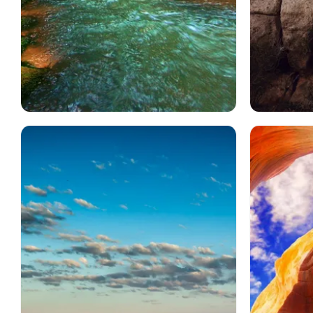
地球
グランドキャニオン
峡谷
峡谷
風