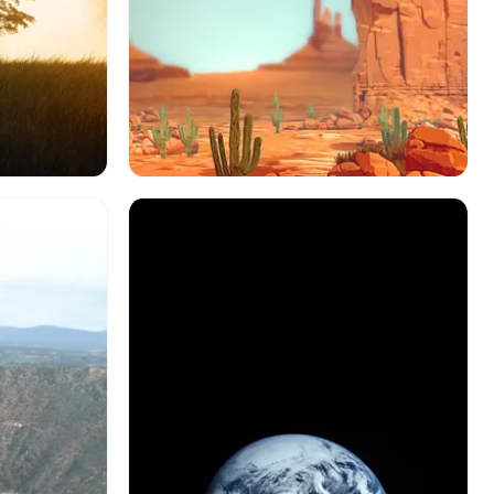
球
出演者
草
地球
キャニオン
峡谷