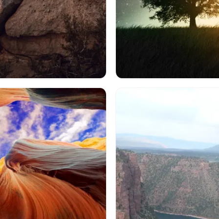
景
自然
山脈
雲
岩
スペース
風景
木
空
地
夢のような世界