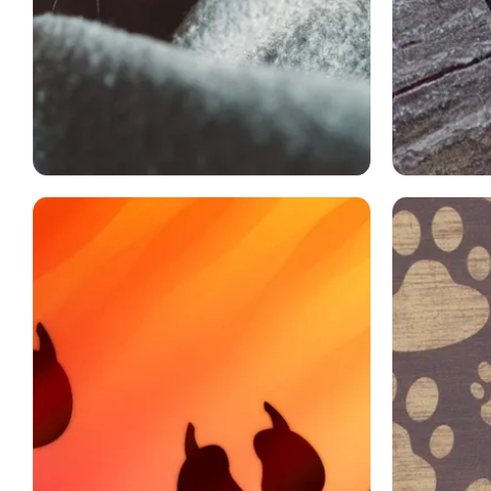
動物
ネコ
猫
キティ
子猫
おかしい
動物
足
可笑しい
感情
喜怒哀楽
驚き
レッサー