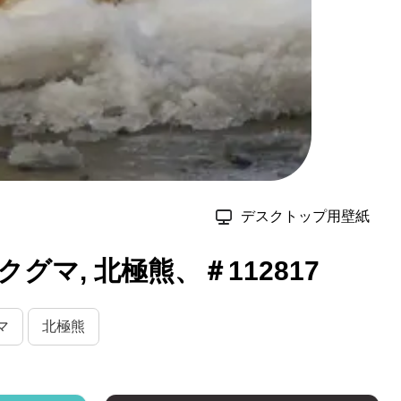
デスクトップ用壁紙
クグマ, 北極熊、＃112817
マ
北極熊