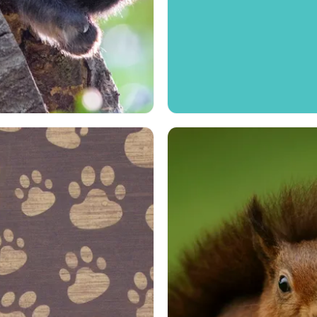
おかしい
可笑しい
ミニマリズム
アート
ベク
パンダ
ベクトル
ネコ
猫
おかし