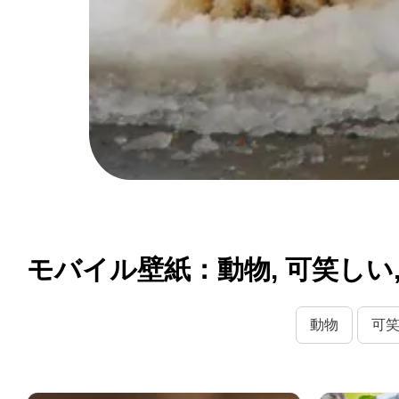
モバイル壁紙：動物, 可笑しい, 足
動物
可