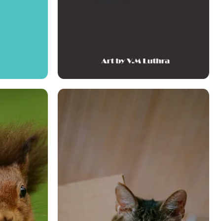
ター
その他
声明
足
い
可笑しい