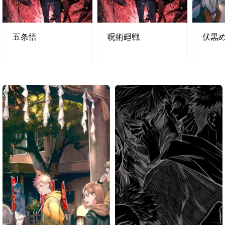
五条悟
呪術廻戦
伏黒