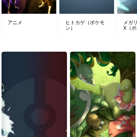
アニメ
ヒトカゲ（ポケモ
メガ
ン）
X（