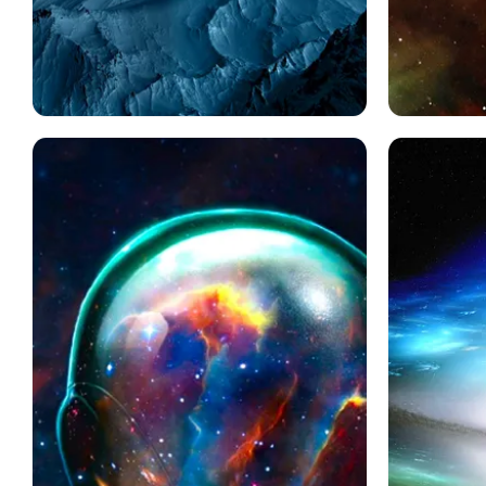
風景
スペース
月
青い
Sf
山
雪
星
スペース