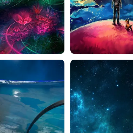
間
フラクタル
抽象
犬
クラウド
スペース
Sf
ズ
フライト
逃走
クレセント
月