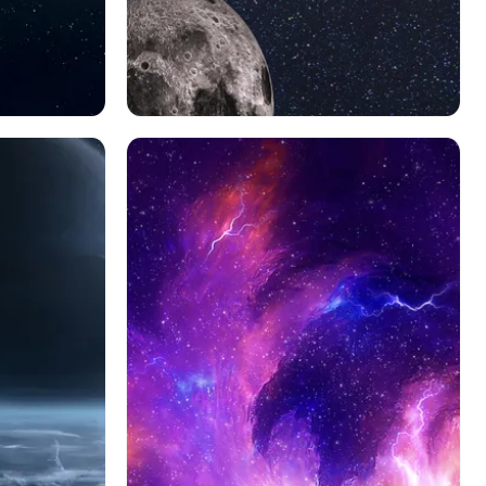
陽
Sf
スターウォーズ
3d
Cg
ロボット
スペース
T 16 スカイホッパー