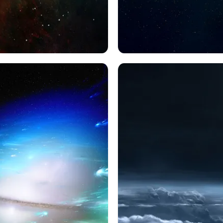
Sf
星雲
星
出演者
スペース
Sf
惑星
星
太