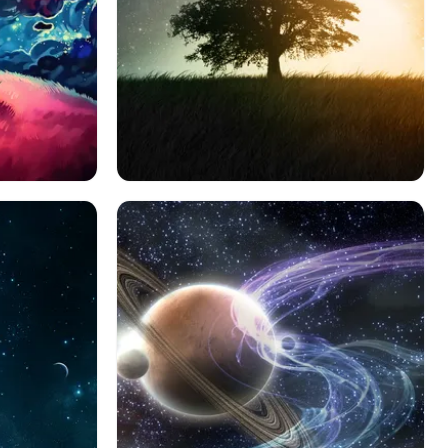
カラフル
スペース
風景
木
空
地球
出演者
草
夢のような世界