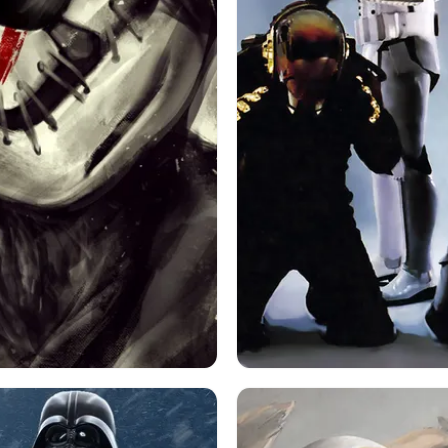
ーウォーズ
Fn 2187
角
音楽
ダフトパンク
ストー
トルーパー