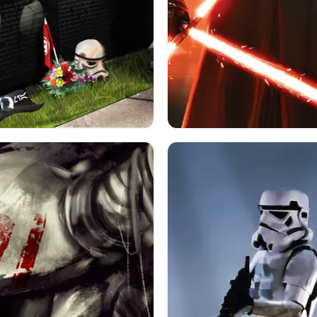
ォーズ
Sf
スター・ウォーズ エピソード V
・スカイウォーカー
の覚醒
ベイダー
死
メモリアル
映画
カイロ・レン
ライト
トルーパー
スターウォーズ
ストームト