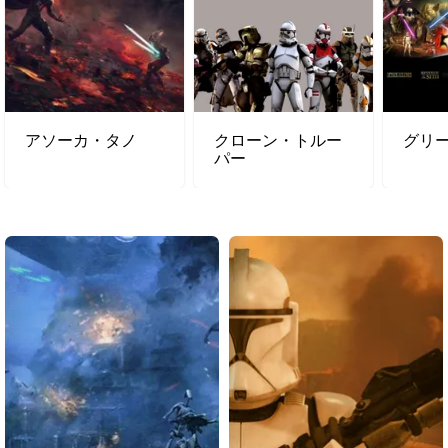
アソーカ・タノ
クローン・トルー
グリ
パー